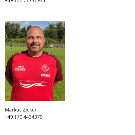
+49 157 71757954
Markus Zieker
+49 170 4434370